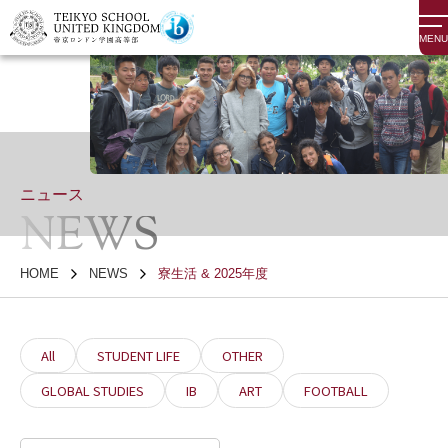
MENU
ニュース
NEWS
HOME
NEWS
寮生活 & 2025年度
All
STUDENT LIFE
OTHER
GLOBAL STUDIES
IB
ART
FOOTBALL