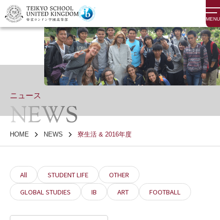
MENU
ニュース
NEWS
HOME
NEWS
寮生活 & 2016年度
All
STUDENT LIFE
OTHER
GLOBAL STUDIES
IB
ART
FOOTBALL