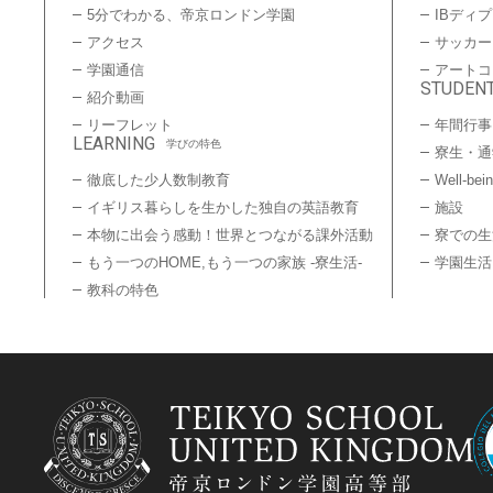
5分でわかる、帝京ロンドン学園
IBディ
アクセス
サッカー
学園通信
アートコ
STUDENT
紹介動画
リーフレット
年間行事
LEARNING
学びの特色
寮生・通
徹底した少人数制教育
Well-bei
イギリス暮らしを生かした独自の英語教育
施設
本物に出会う感動！世界とつながる課外活動
寮での生
もう一つのHOME,もう一つの家族 -寮生活-
学園生活
教科の特色