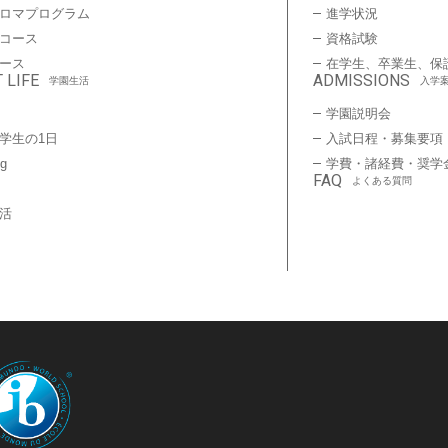
プロマプログラム
進学状況
コース
資格試験
ース
在学生、卒業生、保
 LIFE
ADMISSIONS
学園生活
入学
学園説明会
学生の1日
入試日程・募集要項
ng
学費・諸経費・奨学
FAQ
よくある質問
活