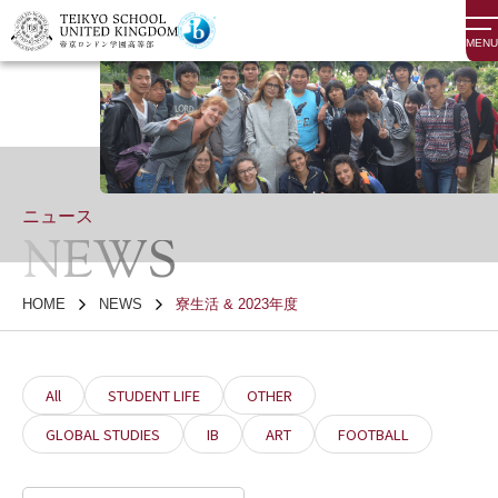
MENU
ニュース
NEWS
HOME
NEWS
寮生活 & 2023年度
All
STUDENT LIFE
OTHER
GLOBAL STUDIES
IB
ART
FOOTBALL