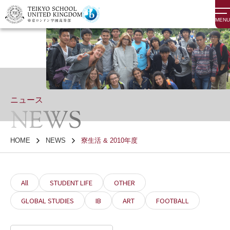
MENU
ニュース
NEWS
HOME
NEWS
寮生活 & 2010年度
All
STUDENT LIFE
OTHER
GLOBAL STUDIES
IB
ART
FOOTBALL