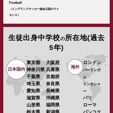
Football
（イングランドサッカー協会公認のライ
センス）
生徒出身中学校
所在地(過去
の
5年)
東京都
大阪府
ロンドン
海外
日本国内
神奈川県
兵庫県
バーミンガ
千葉県
京都府
ム
埼玉県
奈良県
ランカシャ
愛知県
長崎県
ー
滋賀県
沖縄県
パリ
山形県
福岡県
ローマ
栃木県
新潟県
バンコク