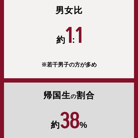
男女比
1
1
約
:
※若干男子の方が多め
帰国生
割合
の
38
約
%