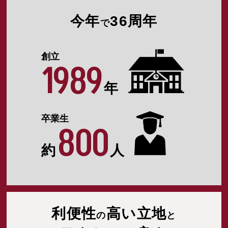
今年
36周年
で
創立
1989
年
卒業生
800
約
人
利便性
高い立地
の
と