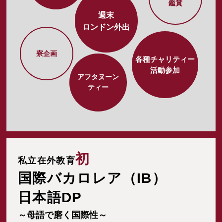
鑑賞
週末
ロンドン外出
寮企画
各種チャリティー
活動参加
アフタヌーン
ティー
初
私立在外教育
国際バカロレア（IB）
日本語DP
～母語で磨く国際性～