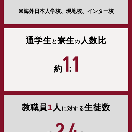
※海外日本人学校、現地校、インター校
通学生
寮生
人数比
と
の
1
1
約
:
教職員
1
人
生徒数
に対する