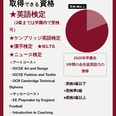
取得
資格
できる
英検2級以上
★英語検定
（2級までは学園内で受検
可）
★ケンブリッジ英語検定
★漢字検定 ★IELTS
★ニュース検定
2025年卒業生
＜アートコース＞
3年間の全生徒英語力の
・IGCSE Art and Design
推移
・IGCSE Fashion and Textile
・OCR Cambridge Technical
■
英検3級以下
Diploma
■
英検準2級
＜サッカーコース＞
■
英検2級以上
・EE Playmaker by England
Football
・Introduction to Coaching