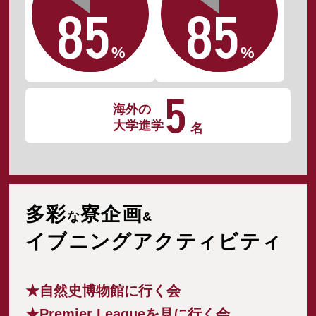
85
85
%
%
5
海外の
大学進学
名
多彩
寮企画
な
&
イブニング
アクティビティ
★自然史博物館に行く会
★Premier Leagueを見に行く会