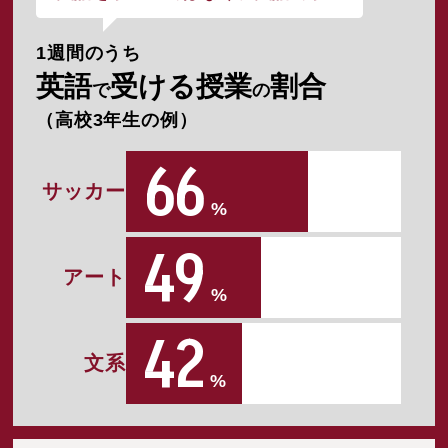
1週間のうち
英語
受ける授業
割合
で
の
（高校3年生の例）
66
サッカー
%
49
アート
%
42
文系
%