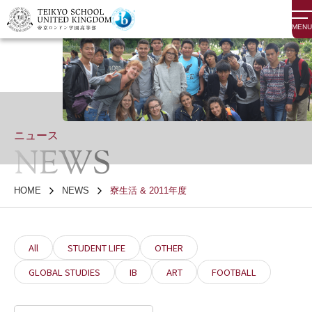
MENU
ニュース
NEWS
HOME
NEWS
寮生活 & 2011年度
All
STUDENT LIFE
OTHER
GLOBAL STUDIES
IB
ART
FOOTBALL