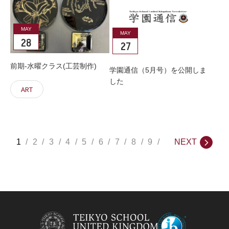
MAY
MAY
28
27
前期-水曜クラス(工芸制作)
学園通信（5月号）を公開しま
した
ART
1
2
3
4
5
6
7
8
9
NEXT