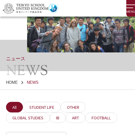
MENU
ニュース
NEWS
HOME
NEWS
All
STUDENT LIFE
OTHER
GLOBAL STUDIES
IB
ART
FOOTBALL