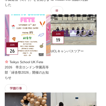
した
IB
JUN
19
JUN
26
UCLキャンパスツアー
Teikyo School UK Fete
2026 帝京ロンドン学園高等
部「緑舎祭2026」開催のお知
らせ
学園行事