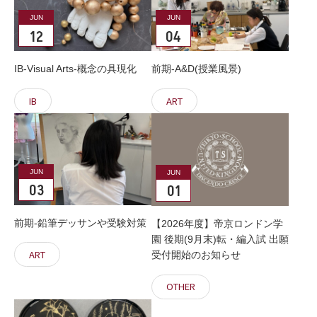
JUN
JUN
12
04
IB-Visual Arts-概念の具現化
前期-A&D(授業風景)
IB
ART
JUN
JUN
03
01
前期-鉛筆デッサンや受験対策
【2026年度】帝京ロンドン学
園 後期(9月末)転・編入試 出願
ART
受付開始のお知らせ
OTHER