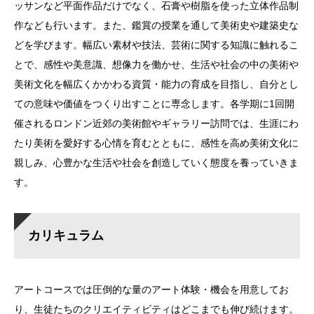
ッサンなど平面作品だけでなく、石膏や樹脂を使った立体作品制
作なども行います。また、鑑賞の授業を通して美術史や建築史な
どを学びます。幅広い素材や技法、芸術に関する知識に触れるこ
とで、感性や美意識、想像力を働かせ、生活や社会の中の美術や
美術文化を幅広くかかわる資質・能力の育成を目指し、自分とし
ての意味や価値をつくり出すことに専念します。各学期に1回開
催されるロンドン近郊の美術館やギャラリー訪問では、生涯にわ
たり美術を愛好する心情を育むとともに、感性を高め美術文化に
親しみ、心豊かな生活や社会を創造していく態度を養っていきま
す。
カリキュラム
アートコースでは圧倒的な量のアート体験・機会を用意してお
り、生徒たちのクリエイティビティはどこまでも伸び続けます。