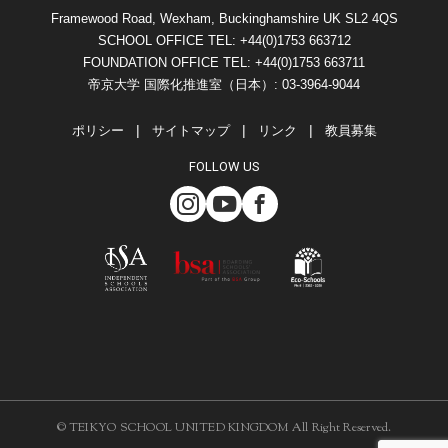
Framewood Road, Wexham, Buckinghamshire UK SL2 4QS
SCHOOL OFFICE TEL: +44(0)1753 663712
FOUNDATION OFFICE TEL: +44(0)1753 663711
帝京大学 国際化推進室（日本）: 03-3964-9044
ポリシー
サイトマップ
リンク
教員募集
FOLLOW US
© TEIKYO SCHOOL UNITED KINGDOM All Right Reserved.