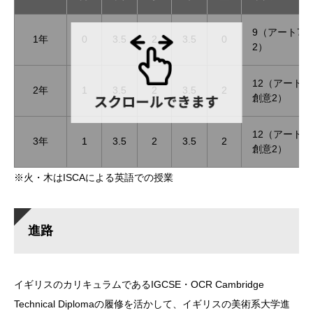
9（アート7
1年
0
3.5
2
3.5
0
2）
12（アート1
2年
1
3.5
2
3.5
2
創意2）
12（アート1
3年
1
3.5
2
3.5
2
創意2）
※火・木はISCAによる英語での授業
進路
イギリスのカリキュラムであるIGCSE・OCR Cambridge
Technical Diplomaの履修を活かして、イギリスの美術系大学進