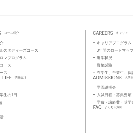
S
CAREERS
コース紹介
キャリア
介
キャリアプログラム
ルスタディーズコース
3年間のロードマッ
プロマプログラム
進学状況
コース
資格試験
ース
在学生、卒業生、保
 LIFE
ADMISSIONS
学園生活
入学
学園説明会
学生の1日
入試日程・募集要項
ng
学費・諸経費・奨学
FAQ
よくある質問
活