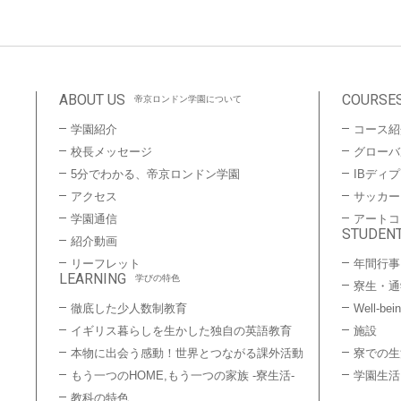
ABOUT US
COURSE
帝京ロンドン学園について
学園紹介
コース紹
校長メッセージ
グローバ
5分でわかる、帝京ロンドン学園
IBディ
アクセス
サッカー
学園通信
アートコ
STUDENT
紹介動画
リーフレット
年間行事
LEARNING
学びの特色
寮生・通
徹底した少人数制教育
Well-bei
イギリス暮らしを生かした独自の英語教育
施設
本物に出会う感動！世界とつながる課外活動
寮での生
もう一つのHOME,もう一つの家族 -寮生活-
学園生活
教科の特色