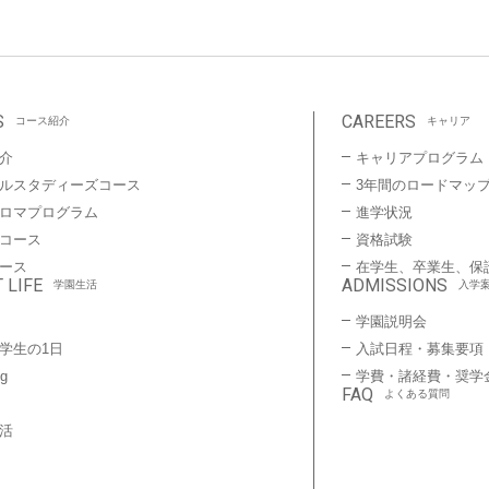
S
CAREERS
コース紹介
キャリア
介
キャリアプログラム
ルスタディーズコース
3年間のロードマッ
プロマプログラム
進学状況
コース
資格試験
ース
在学生、卒業生、保
 LIFE
ADMISSIONS
学園生活
入学
学園説明会
学生の1日
入試日程・募集要項
ng
学費・諸経費・奨学
FAQ
よくある質問
活