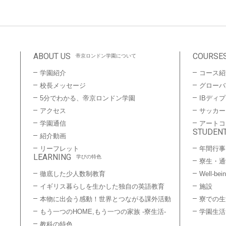
ABOUT US
COURSE
帝京ロンドン学園について
学園紹介
コース紹
校長メッセージ
グローバ
5分でわかる、帝京ロンドン学園
IBディ
アクセス
サッカー
学園通信
アートコ
STUDENT
紹介動画
リーフレット
年間行事
LEARNING
学びの特色
寮生・通
徹底した少人数制教育
Well-bei
イギリス暮らしを生かした独自の英語教育
施設
本物に出会う感動！世界とつながる課外活動
寮での生
もう一つのHOME,もう一つの家族 -寮生活-
学園生活
教科の特色