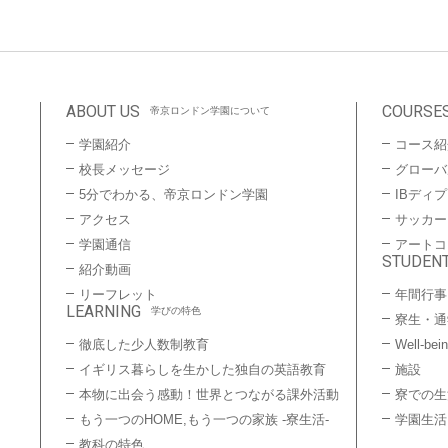
ABOUT US
COURSE
帝京ロンドン学園について
学園紹介
コース紹
校長メッセージ
グローバ
5分でわかる、帝京ロンドン学園
IBディ
アクセス
サッカー
学園通信
アートコ
STUDENT
紹介動画
リーフレット
年間行事
LEARNING
学びの特色
寮生・通
徹底した少人数制教育
Well-bei
イギリス暮らしを生かした独自の英語教育
施設
本物に出会う感動！世界とつながる課外活動
寮での生
もう一つのHOME,もう一つの家族 -寮生活-
学園生活
教科の特色