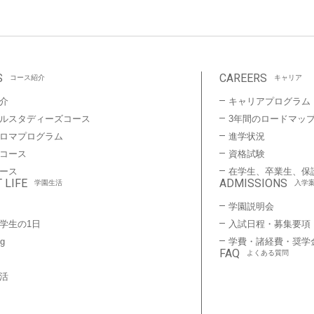
S
CAREERS
コース紹介
キャリア
介
キャリアプログラム
ルスタディーズコース
3年間のロードマッ
プロマプログラム
進学状況
コース
資格試験
ース
在学生、卒業生、保
 LIFE
ADMISSIONS
学園生活
入学
学園説明会
学生の1日
入試日程・募集要項
ng
学費・諸経費・奨学
FAQ
よくある質問
活