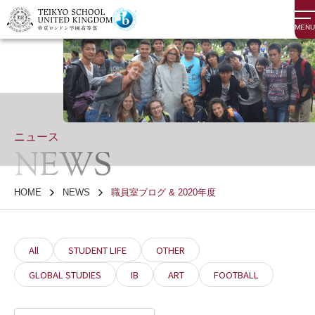
MENU
ニュース
NEWS
HOME
NEWS
職員室ブログ & 2020年度
All
STUDENT LIFE
OTHER
GLOBAL STUDIES
IB
ART
FOOTBALL