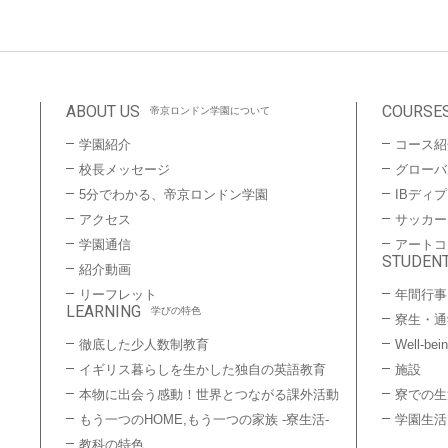
ABOUT US
COURSE
帝京ロンドン学園について
学園紹介
コース紹
校長メッセージ
グローバ
5分でわかる、帝京ロンドン学園
IBディ
アクセス
サッカー
学園通信
アートコ
STUDENT
紹介動画
リーフレット
年間行事
LEARNING
学びの特色
寮生・通
徹底した少人数制教育
Well-bei
イギリス暮らしを生かした独自の英語教育
施設
本物に出会う感動！世界とつながる課外活動
寮での生
もう一つのHOME,もう一つの家族 -寮生活-
学園生活
教科の特色