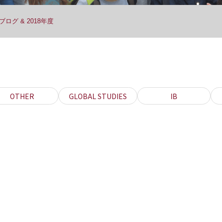
ログ & 2018年度
OTHER
GLOBAL STUDIES
IB