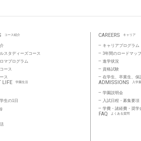
S
CAREERS
コース紹介
キャリア
介
キャリアプログラム
ルスタディーズコース
3年間のロードマッ
プロマプログラム
進学状況
コース
資格試験
ース
在学生、卒業生、保
 LIFE
ADMISSIONS
学園生活
入学
学園説明会
学生の1日
入試日程・募集要項
ng
学費・諸経費・奨学
FAQ
よくある質問
活