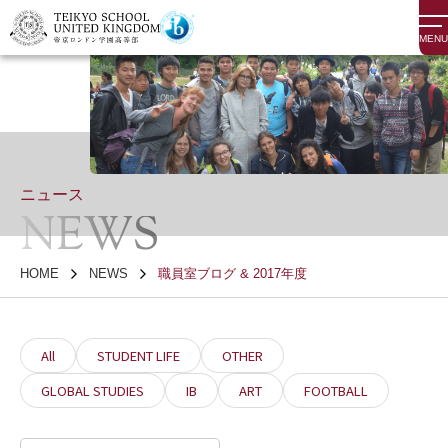
MENU
ニュース
NEWS
HOME
NEWS
職員室ブログ & 2017年度
All
STUDENT LIFE
OTHER
GLOBAL STUDIES
IB
ART
FOOTBALL