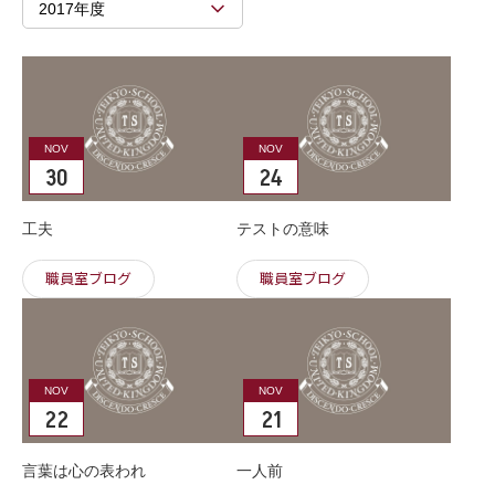
2017年度
NOV
NOV
30
24
工夫
テストの意味
職員室ブログ
職員室ブログ
NOV
NOV
22
21
言葉は心の表われ
一人前