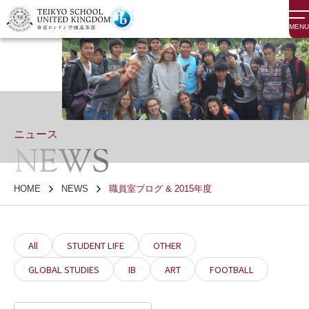
MENU
ニュース
NEWS
HOME
NEWS
職員室ブログ & 2015年度
All
STUDENT LIFE
OTHER
GLOBAL STUDIES
IB
ART
FOOTBALL