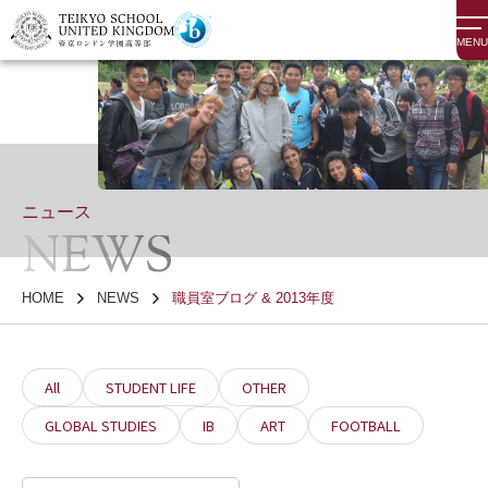
MENU
ニュース
NEWS
HOME
NEWS
職員室ブログ & 2013年度
All
STUDENT LIFE
OTHER
GLOBAL STUDIES
IB
ART
FOOTBALL