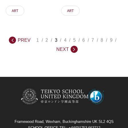
ART
ART
PREV
1
2
3
4
5
6
7
8
9
NEXT
Framewood Road, Wexham, Buckinghamshire UK SL2 4QS
SCHOOL OFFICE TEL: +44(0)1753 663712