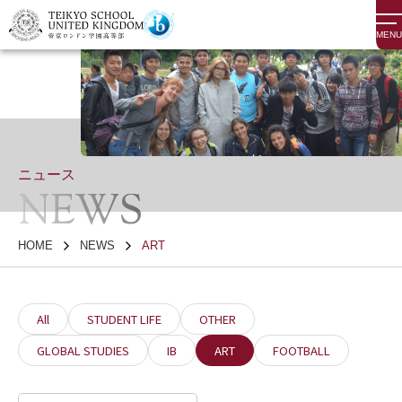
MENU
ニュース
NEWS
HOME
NEWS
ART
All
STUDENT LIFE
OTHER
GLOBAL STUDIES
IB
ART
FOOTBALL