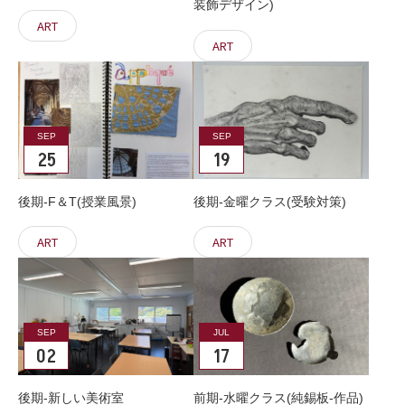
装飾デザイン)
ART
ART
SEP
SEP
25
19
後期-F＆T(授業風景)
後期-金曜クラス(受験対策)
ART
ART
SEP
JUL
02
17
後期-新しい美術室
前期-水曜クラス(純錫板-作品)