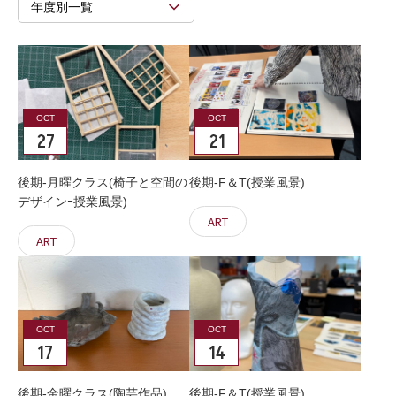
年度別一覧
OCT
OCT
27
21
後期-月曜クラス(椅子と空間の
後期-F＆T(授業風景)
デザインｰ授業風景)
ART
ART
OCT
OCT
17
14
後期-金曜クラス(陶芸作品)
後期-F＆T(授業風景)