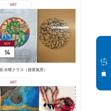
ART
NOV
14
期-水曜クラス（授業風景）
ART