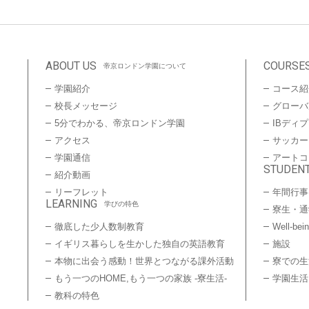
ABOUT US
COURSE
帝京ロンドン学園について
学園紹介
コース紹
校長メッセージ
グローバ
5分でわかる、帝京ロンドン学園
IBディ
アクセス
サッカー
学園通信
アートコ
STUDENT
紹介動画
リーフレット
年間行事
LEARNING
学びの特色
寮生・通
徹底した少人数制教育
Well-bei
イギリス暮らしを生かした独自の英語教育
施設
本物に出会う感動！世界とつながる課外活動
寮での生
もう一つのHOME,もう一つの家族 -寮生活-
学園生活
教科の特色