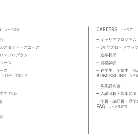
S
CAREERS
コース紹介
キャリア
介
キャリアプログラム
ルスタディーズコース
3年間のロードマッ
プロマプログラム
進学状況
コース
資格試験
ース
在学生、卒業生、保
 LIFE
ADMISSIONS
学園生活
入学
学園説明会
学生の1日
入試日程・募集要項
ng
学費・諸経費・奨学
FAQ
よくある質問
活