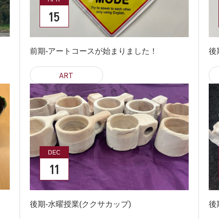
15
前期-アートコースが始まりました！
後
ART
DEC
11
後期-水曜授業(ククサカップ)
後