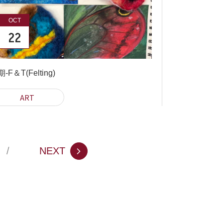
OCT
22
-F＆T(Felting)
ART
NEXT