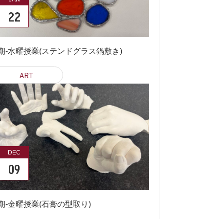
22
期-水曜授業(ステンドグラス鍋敷き)
ART
DEC
09
期-金曜授業(石膏の型取り)