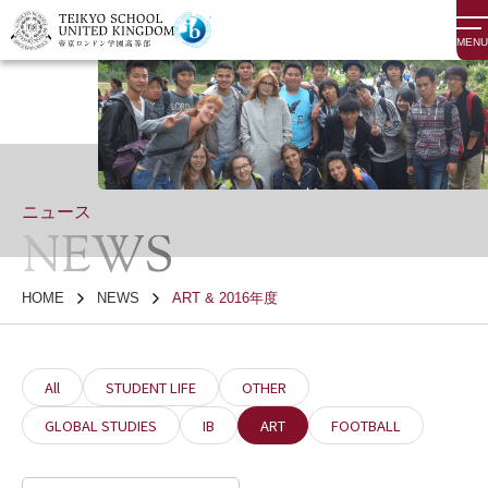
MENU
ニュース
NEWS
HOME
NEWS
ART & 2016年度
All
STUDENT LIFE
OTHER
GLOBAL STUDIES
IB
ART
FOOTBALL