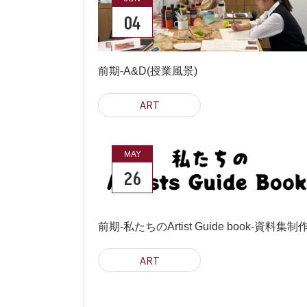
04
前期-A&D(授業風景)
ART
MAY
26
前期-私たちのArtist Guide book-資料集制
ART