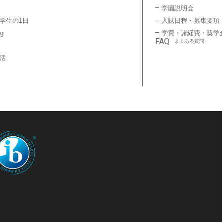
学園説明会
学生の1日
入試日程・募集要項
ng
学費・諸経費・奨学
FAQ
よくある質問
活