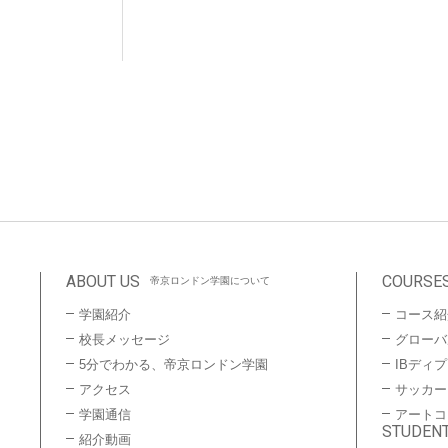
ABOUT US
COURSE
帝京ロンドン学園について
学園紹介
コース紹
校長メッセージ
グローバ
5分でわかる、帝京ロンドン学園
IBディ
アクセス
サッカー
学園通信
アートコ
STUDENT
紹介動画