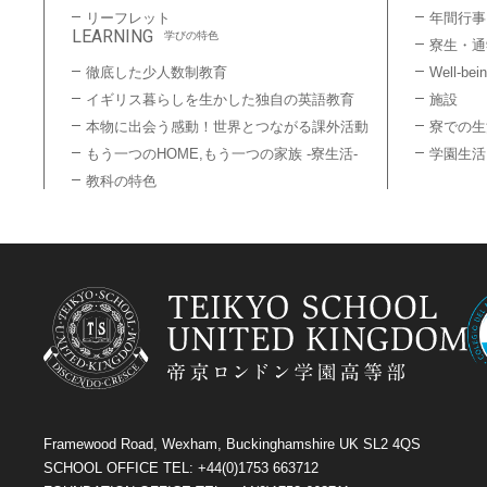
リーフレット
年間行事
LEARNING
学びの特色
寮生・通
徹底した少人数制教育
Well-bei
イギリス暮らしを生かした独自の英語教育
施設
本物に出会う感動！世界とつながる課外活動
寮での生
もう一つのHOME,もう一つの家族 -寮生活-
学園生活
教科の特色
Framewood Road, Wexham, Buckinghamshire UK SL2 4QS
SCHOOL OFFICE TEL: +44(0)1753 663712