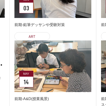
03
前期-鉛筆デッサンや受験対策
前
ART
MAY
作
14
前期-A&D(授業風景)
前
ス