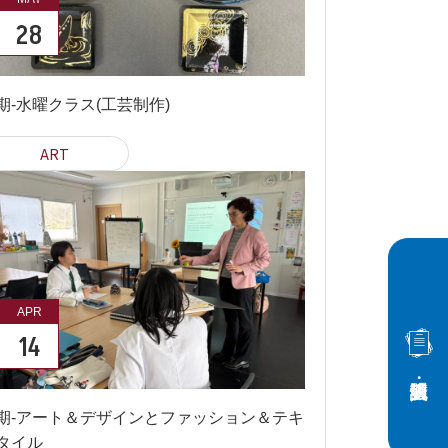
28
期-水曜クラス(工芸制作)
ART
APR
14
期-アート＆デザインとファッション＆テキ
タイル