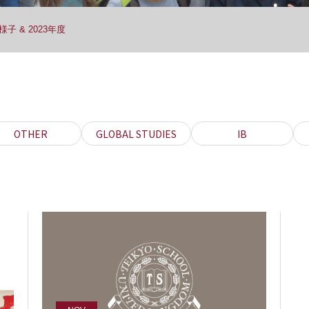
子 & 2023年度
OTHER
GLOBAL STUDIES
IB