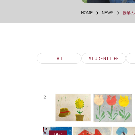
HOME
NEWS
授業の様
All
STUDENT LIFE
DEC