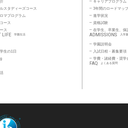
介
キャリアプログラム
ルスタディーズコース
3年間のロードマッ
プロマプログラム
進学状況
コース
資格試験
ース
在学生、卒業生、保
 LIFE
ADMISSIONS
学園生活
入学
学園説明会
学生の1日
入試日程・募集要項
ng
学費・諸経費・奨学
FAQ
よくある質問
活