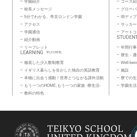
学園紹介
コース紹
校長メッセージ
グローバ
5分でわかる、帝京ロンドン学園
IBディ
アクセス
サッカー
学園通信
アートコ
STUDENT
紹介動画
リーフレット
年間行事
LEARNING
学びの特色
寮生・通
徹底した少人数制教育
Well-bei
イギリス暮らしを生かした独自の英語教育
施設
本物に出会う感動！世界とつながる課外活動
寮での生
もう一つのHOME,もう一つの家族 -寮生活-
学園生活
教科の特色