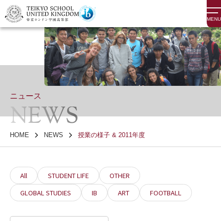
MENU
ニュース
NEWS
HOME
NEWS
授業の様子 & 2011年度
All
STUDENT LIFE
OTHER
GLOBAL STUDIES
IB
ART
FOOTBALL