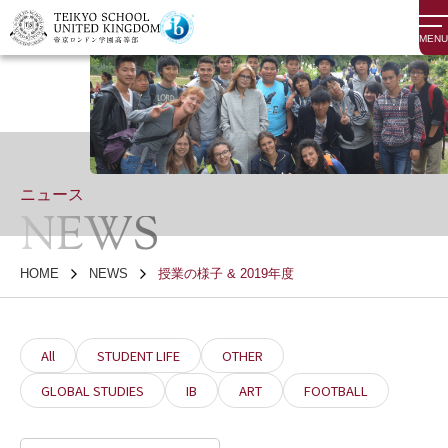
MENU
ニュース
NEWS
HOME
NEWS
授業の様子 & 2019年度
All
STUDENT LIFE
OTHER
GLOBAL STUDIES
IB
ART
FOOTBALL