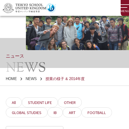
MENU
ニュース
NEWS
HOME
NEWS
授業の様子 & 2014年度
All
STUDENT LIFE
OTHER
GLOBAL STUDIES
IB
ART
FOOTBALL