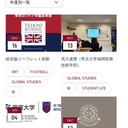
年度別一覧
NOV
NOV
16
13
総合版リーフレット刷新
高大連携（帝京大学福岡医療
技術学部）
ART
FOOTBALL
GLOBAL STUDIES
GLOBAL STUDIES
IB
STUDENT LIFE
IB
JUN
04
DEC