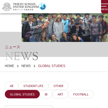
MENU
ニュース
NEWS
HOME
NEWS
GLOBAL STUDIES
All
STUDENT LIFE
OTHER
GLOBAL STUDIES
IB
ART
FOOTBALL