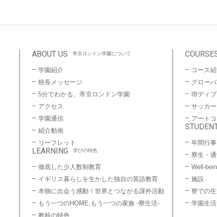
ABOUT US
COURSE
帝京ロンドン学園について
学園紹介
コース紹
校長メッセージ
グローバ
5分でわかる、帝京ロンドン学園
IBディ
アクセス
サッカー
学園通信
アートコ
STUDENT
紹介動画
リーフレット
年間行事
LEARNING
学びの特色
寮生・通
徹底した少人数制教育
Well-bei
イギリス暮らしを生かした独自の英語教育
施設
本物に出会う感動！世界とつながる課外活動
寮での生
もう一つのHOME,もう一つの家族 -寮生活-
学園生活
教科の特色