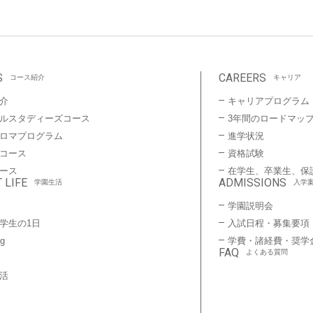
S
CAREERS
コース紹介
キャリア
介
キャリアプログラム
ルスタディーズコース
3年間のロードマッ
プロマプログラム
進学状況
コース
資格試験
ース
在学生、卒業生、保
 LIFE
ADMISSIONS
学園生活
入学
学園説明会
学生の1日
入試日程・募集要項
ng
学費・諸経費・奨学
FAQ
よくある質問
活