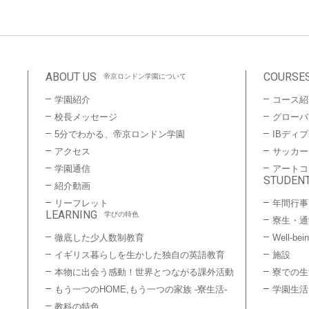
ABOUT US
COURSE
帝京ロンドン学園について
学園紹介
コース紹
校長メッセージ
グローバ
5分でわかる、帝京ロンドン学園
IBディ
アクセス
サッカー
学園通信
アートコ
STUDENT
紹介動画
リーフレット
年間行事
LEARNING
学びの特色
寮生・通
徹底した少人数制教育
Well-bei
イギリス暮らしを生かした独自の英語教育
施設
本物に出会う感動！世界とつながる課外活動
寮での生
もう一つのHOME,もう一つの家族 -寮生活-
学園生活
教科の特色