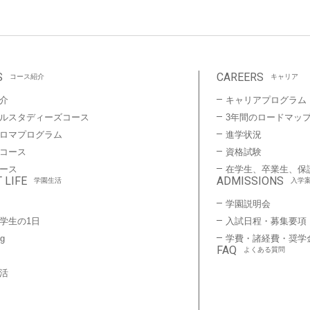
S
CAREERS
コース紹介
キャリア
介
キャリアプログラム
ルスタディーズコース
3年間のロードマッ
プロマプログラム
進学状況
コース
資格試験
ース
在学生、卒業生、保
 LIFE
ADMISSIONS
学園生活
入学
学園説明会
学生の1日
入試日程・募集要項
ng
学費・諸経費・奨学
FAQ
よくある質問
活