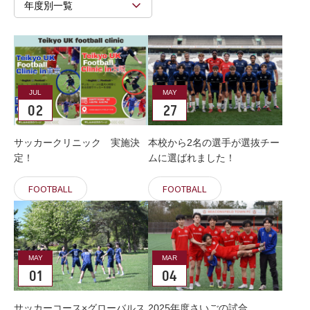
年度別一覧
JUL
MAY
02
27
サッカークリニック 実施決
本校から2名の選手が選抜チー
定！
ムに選ばれました！
FOOTBALL
FOOTBALL
MAY
MAR
01
04
サッカーコース×グローバルス
2025年度さいごの試合