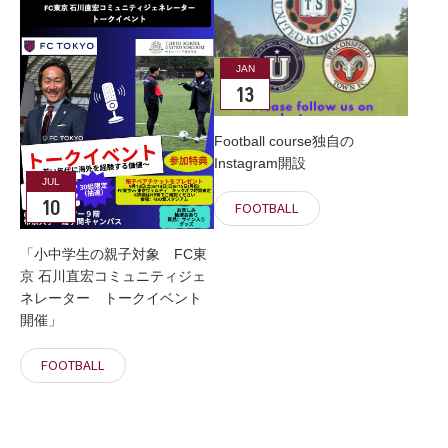
JAN
13
Football course独自の
Instagram開設
JUL
10
FOOTBALL
「小中学生の親子対象 FC東
京 石川直宏コミュニティジェ
ネレーター トークイベント
開催」
FOOTBALL