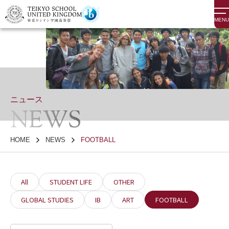
MENU
ニュース
NEWS
HOME
NEWS
FOOTBALL
All
STUDENT LIFE
OTHER
GLOBAL STUDIES
IB
ART
FOOTBALL