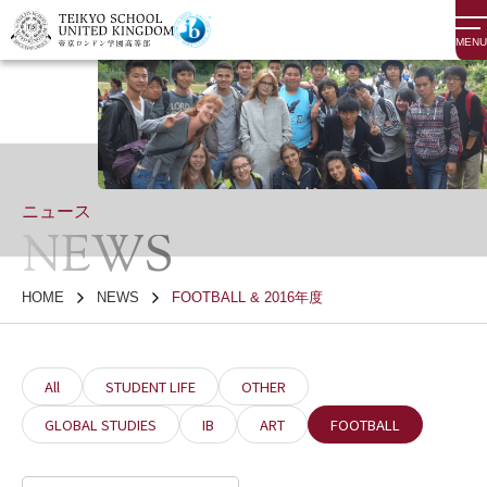
MENU
ニュース
NEWS
HOME
NEWS
FOOTBALL & 2016年度
All
STUDENT LIFE
OTHER
GLOBAL STUDIES
IB
ART
FOOTBALL