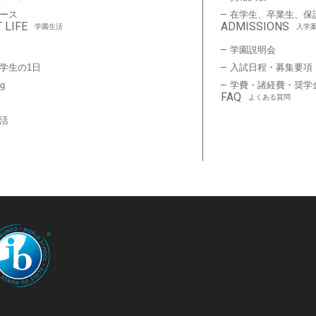
ース
在学生、卒業生、保
 LIFE
ADMISSIONS
学園生活
入学
学園説明会
学生の1日
入試日程・募集要項
ng
学費・諸経費・奨学
FAQ
よくある質問
活