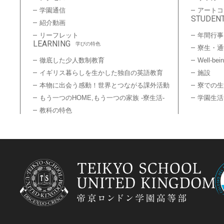
学園通信
アートコ
STUDENT
紹介動画
リーフレット
年間行事
LEARNING
学びの特色
寮生・通
徹底した少人数制教育
Well-bei
イギリス暮らしを生かした独自の英語教育
施設
本物に出会う感動！世界とつながる課外活動
寮での生
もう一つのHOME,もう一つの家族 -寮生活-
学園生活
教科の特色