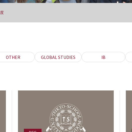
年度
OTHER
GLOBAL STUDIES
IB