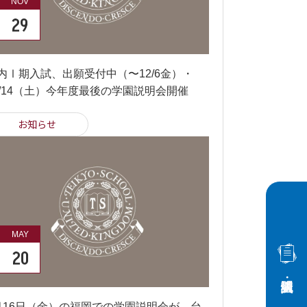
NOV
29
内Ⅰ期入試、出願受付中（〜12/6金）・
2/14（土）今年度最後の学園説明会開催
お知らせ
MAY
20
月16日（金）の福岡での学園説明会が、台