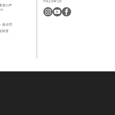
FOLLOW US
護者の声
案内
・過去問
金制度