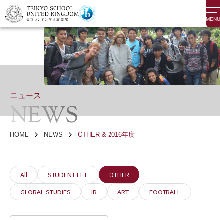
MENU
ニュース
NEWS
HOME
NEWS
OTHER & 2016年度
All
STUDENT LIFE
OTHER
GLOBAL STUDIES
IB
ART
FOOTBALL