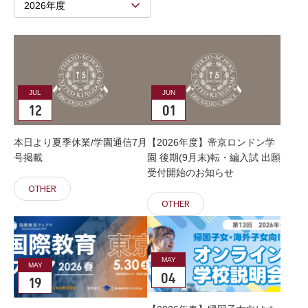
2026年度
JUL
JUN
12
01
本日より夏季休業/学園通信7月
【2026年度】帝京ロンドン学
号掲載
園 後期(9月末)転・編入試 出願
受付開始のお知らせ
OTHER
OTHER
MAY
MAY
04
19