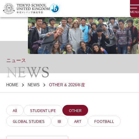
MENU
ニュース
NEWS
HOME
NEWS
OTHER & 2026年度
All
STUDENT LIFE
OTHER
GLOBAL STUDIES
IB
ART
FOOTBALL