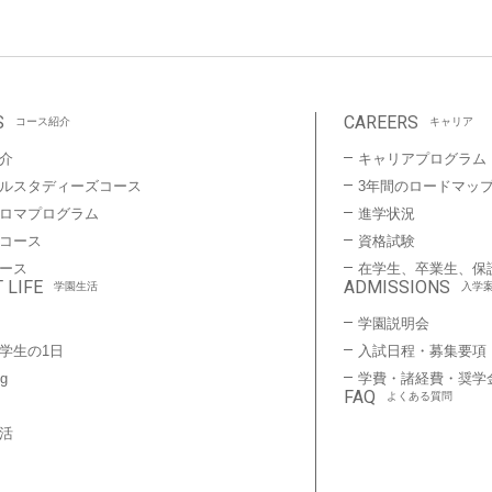
S
CAREERS
コース紹介
キャリア
介
キャリアプログラム
ルスタディーズコース
3年間のロードマッ
プロマプログラム
進学状況
コース
資格試験
ース
在学生、卒業生、保
 LIFE
ADMISSIONS
学園生活
入学
学園説明会
学生の1日
入試日程・募集要項
ng
学費・諸経費・奨学
FAQ
よくある質問
活