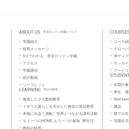
ABOUT US
COURSE
帝京ロンドン学園について
学園紹介
コース紹
校長メッセージ
グローバ
5分でわかる、帝京ロンドン学園
IBディ
アクセス
サッカー
学園通信
アートコ
STUDENT
紹介動画
リーフレット
年間行事
LEARNING
学びの特色
寮生・通
徹底した少人数制教育
Well-bei
イギリス暮らしを生かした独自の英語教育
施設
本物に出会う感動！世界とつながる課外活動
寮での生
もう一つのHOME,もう一つの家族 -寮生活-
学園生活
教科の特色