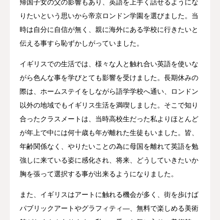
帰国子女の父の影響もあり、英語を上手く話せるようにな
りたいという思いから帝京ロンドン学園を選びました。当
時は自分に自信が無く、親に海外にある学校に行きたいと
伝える事すら恥ずかしがっていました。
イギリスでの生活では、様々な人と触れ合い英語を使いな
がら色んな事を学びとても影響を受けました。長期休みの
際は、ホームステイをしながら語学学校へ通い、ロンドン
以外の地域でもイギリス生活を満喫しました。そこで知り
合ったクラスメートは、当時高校生だった私よりほとんど
が年上で中には何十歳も年が離れた生徒もいました。皆、
年齢関係なく、やりたいことの為に母国を離れて英語を勉
強しに来ている姿に感化され、将来、どうしていきたいか
胸を張って選択する事が出来るようになりました。
また、イギリスはアートに触れる機会が多く、街を歩けば
パブリックアートやグラフィティ―、無料で楽しめる美術