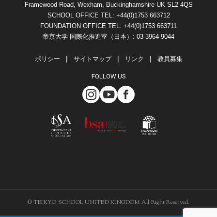
Framewood Road, Wexham, Buckinghamshire UK SL2 4QS
SCHOOL OFFICE TEL: +44(0)1753 663712
FOUNDATION OFFICE TEL: +44(0)1753 663711
帝京大学 国際化推進室（日本）: 03-3964-9044
ポリシー
サイトマップ
リンク
教員募集
FOLLOW US
© TEIKYO SCHOOL UNITED KINGDOM All Right Reserved.