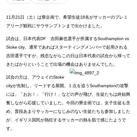
11月21日（土）は寮企画で、希望生徒18名がサッカーのプレミ
アリーグ観戦にサウサンプトンまで出かけました。
試合は、日本代表DF 吉田麻也選手が所属するSouthampton vs
Stoke city。通常であればスターティングメンバーで起用される
吉田選手ですが、残念ながらこの日は日本代表の試合から帰って
きたばかりということで出場の機会はありませんでした。
試合の方は、アウェイのStoke
cityが先制し、リードする展開。１点を追うSouthamptonの攻撃
には、「おお！」「行け！」などの声が飛び、生徒たちは終始興
奮しながら応援していました。今回の寮企画では、女子生徒も含
め、普段あまりサッカーになじみのない生徒たちも参加しました
が、イギリス国民が熱狂するサッカーの熱を肌で感じたようで
す。