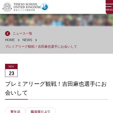
MENU
ニュース一覧
HOME
NEWS
プレミアリーグ観戦！吉田麻也選手にお会いして
NOV
23
プレミアリーグ観戦！吉田麻也選手にお
会いして
寮生活
職員室だより