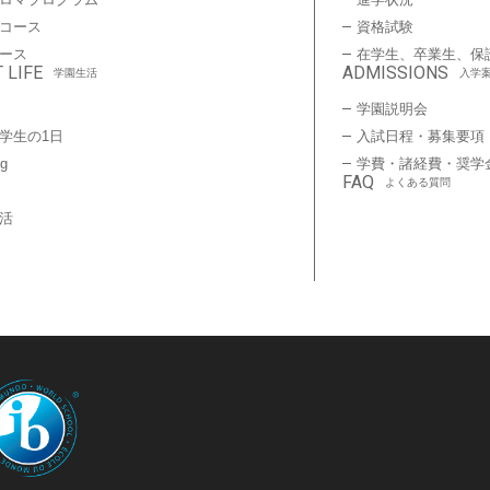
コース
資格試験
ース
在学生、卒業生、保
 LIFE
ADMISSIONS
学園生活
入学
学園説明会
学生の1日
入試日程・募集要項
ng
学費・諸経費・奨学
FAQ
よくある質問
活