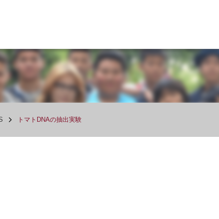
S
トマトDNAの抽出実験