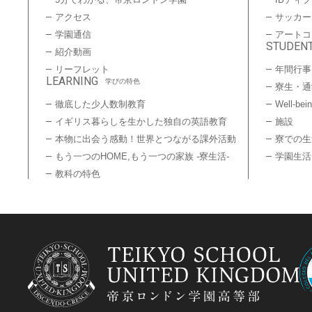
アクセス
サッカー
学園通信
アートコ
STUDENT
紹介動画
リーフレット
年間行事
LEARNING
学びの特色
寮生・通
徹底した少人数制教育
Well-bei
イギリス暮らしを生かした独自の英語教育
施設
本物に出会う感動！世界とつながる課外活動
寮での生
もう一つのHOME,もう一つの家族 -寮生活-
学園生活
教科の特色