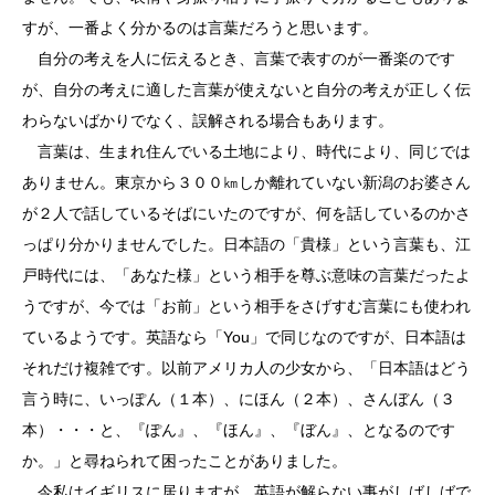
すが、一番よく分かるのは言葉だろうと思います。
自分の考えを人に伝えるとき、言葉で表すのが一番楽のです
が、自分の考えに適した言葉が使えないと自分の考えが正しく伝
わらないばかりでなく、誤解される場合もあります。
言葉は、生まれ住んでいる土地により、時代により、同じでは
ありません。東京から３００㎞しか離れていない新潟のお婆さん
が２人で話しているそばにいたのですが、何を話しているのかさ
っぱり分かりませんでした。日本語の「貴様」という言葉も、江
戸時代には、「あなた様」という相手を尊ぶ意味の言葉だったよ
うですが、今では「お前」という相手をさげすむ言葉にも使われ
ているようです。英語なら「You」で同じなのですが、日本語は
それだけ複雑です。以前アメリカ人の少女から、「日本語はどう
言う時に、いっぽん（１本）、にほん（２本）、さんぼん（３
本）・・・と、『ぽん』、『ほん』、『ぼん』、となるのです
か。」と尋ねられて困ったことがありました。
今私はイギリスに居りますが、英語が解らない事がしばしばで