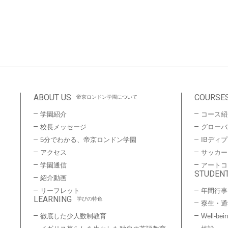
ABOUT US
COURSE
帝京ロンドン学園について
学園紹介
コース紹
校長メッセージ
グローバ
5分でわかる、帝京ロンドン学園
IBディ
アクセス
サッカー
学園通信
アートコ
STUDENT
紹介動画
リーフレット
年間行事
LEARNING
学びの特色
寮生・通
徹底した少人数制教育
Well-bei