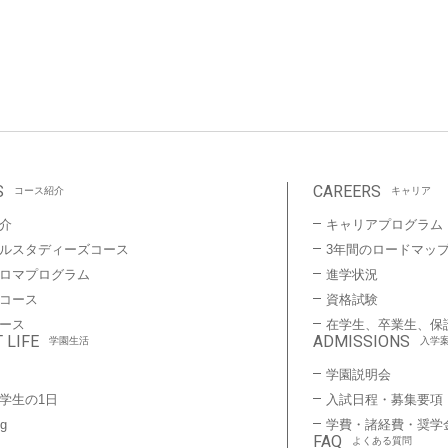
S
CAREERS
コース紹介
キャリア
介
キャリアプログラム
ルスタディーズコース
3年間のロードマッ
プロマプログラム
進学状況
コース
資格試験
ース
在学生、卒業生、保
 LIFE
ADMISSIONS
学園生活
入学
学園説明会
学生の1日
入試日程・募集要項
ng
学費・諸経費・奨学
FAQ
よくある質問