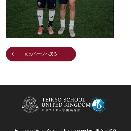
前のページへ戻る
Framewood Road, Wexham, Buckinghamshire UK SL2 4QS