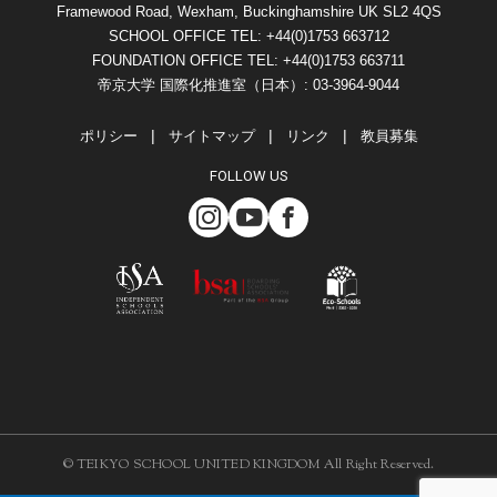
Framewood Road, Wexham, Buckinghamshire UK SL2 4QS
SCHOOL OFFICE TEL: +44(0)1753 663712
FOUNDATION OFFICE TEL: +44(0)1753 663711
帝京大学 国際化推進室（日本）: 03-3964-9044
ポリシー
サイトマップ
リンク
教員募集
FOLLOW US
© TEIKYO SCHOOL UNITED KINGDOM All Right Reserved.