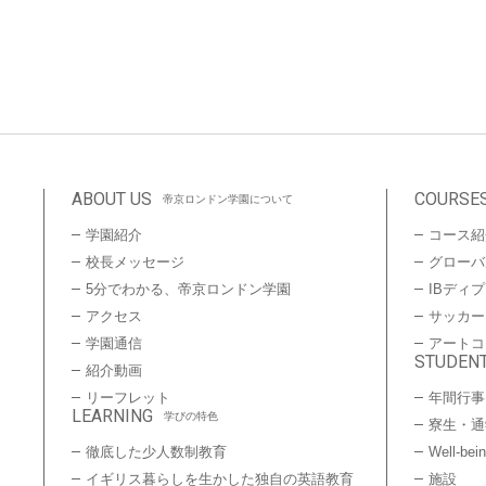
ABOUT US
COURSE
帝京ロンドン学園について
学園紹介
コース紹
校長メッセージ
グローバ
5分でわかる、帝京ロンドン学園
IBディ
アクセス
サッカー
学園通信
アートコ
STUDENT
紹介動画
リーフレット
年間行事
LEARNING
学びの特色
寮生・通
徹底した少人数制教育
Well-bei
イギリス暮らしを生かした独自の英語教育
施設