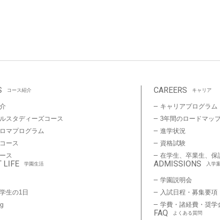
S
CAREERS
コース紹介
キャリア
介
キャリアプログラム
ルスタディーズコース
3年間のロードマッ
プロマプログラム
進学状況
コース
資格試験
ース
在学生、卒業生、保
 LIFE
ADMISSIONS
学園生活
入学
学園説明会
学生の1日
入試日程・募集要項
ng
学費・諸経費・奨学
FAQ
よくある質問