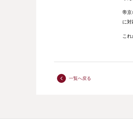
帝京
に対
これ
一覧へ戻る