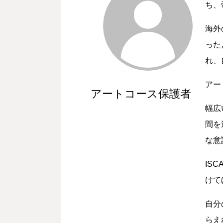
ち、
海外
った
れ、
アー
アートコース保護者
幅広
間を
な意
IS
けて
自分
らえ