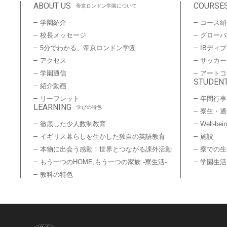
ABOUT US
COURSE
帝京ロンドン学園について
学園紹介
コース紹
校長メッセージ
グローバ
5分でわかる、帝京ロンドン学園
IBディ
アクセス
サッカー
学園通信
アートコ
STUDENT
紹介動画
リーフレット
年間行事
LEARNING
学びの特色
寮生・通
徹底した少人数制教育
Well-bei
イギリス暮らしを生かした独自の英語教育
施設
本物に出会う感動！世界とつながる課外活動
寮での生
もう一つのHOME,もう一つの家族 -寮生活-
学園生活
教科の特色