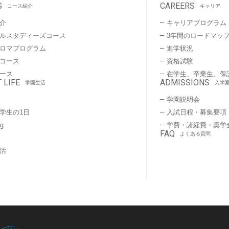
S
CAREERS
コース紹介
キャリア
介
キャリアプログラム
ルスタディーズコース
3年間のロードマッ
プロマプログラム
進学状況
コース
資格試験
ース
在学生、卒業生、保
 LIFE
ADMISSIONS
学園生活
入学
学園説明会
学生の1日
入試日程・募集要項
ng
学費・諸経費・奨学
FAQ
よくある質問
活