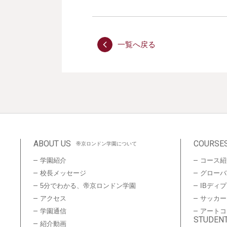
一覧へ戻る
ABOUT US
COURSE
帝京ロンドン学園について
学園紹介
コース紹
校長メッセージ
グローバ
5分でわかる、帝京ロンドン学園
IBディ
アクセス
サッカー
学園通信
アートコ
STUDENT
紹介動画