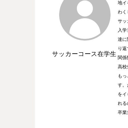
地イ
わく
サッ
入学
達に
り返
サッカーコース在学生
関係
高校
もっ
す。
をイ
れる
卒業