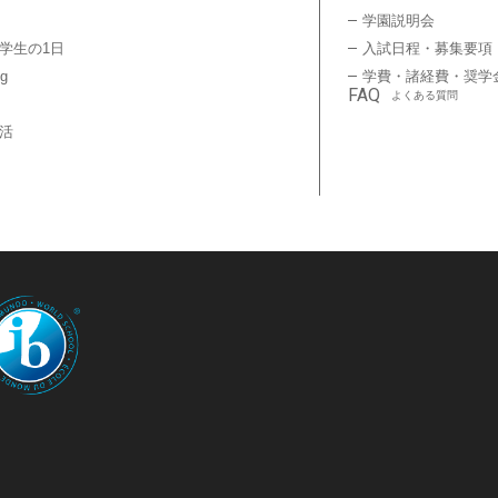
学園説明会
学生の1日
入試日程・募集要項
ng
学費・諸経費・奨学
FAQ
よくある質問
活