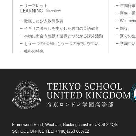
リーフレット
年間行事
LEARNING
学びの特色
寮生・通
徹底した少人数制教育
Well-bei
イギリス暮らしを生かした独自の英語教育
施設
本物に出会う感動！世界とつながる課外活動
寮での生
もう一つのHOME,もう一つの家族 -寮生活-
学園生活
教科の特色
Framewood Road, Wexham, Buckinghamshire UK SL2 4QS
SCHOOL OFFICE TEL: +44(0)1753 663712